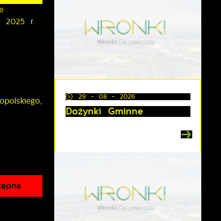
e
a 2025 r.
29 - 08 - 2026
polskiego,
Dożynki Gminne
tępna