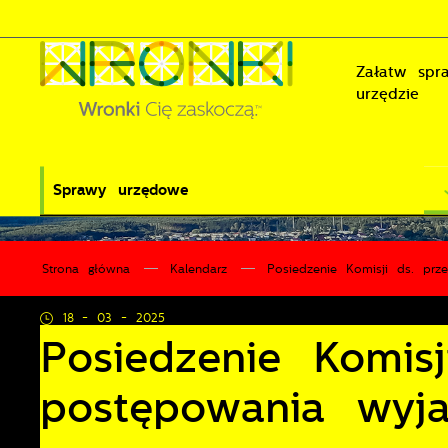
Przejdź do menu.
Przejdź do wyszukiwarki.
Przejdź do treści.
Przejdź do ustawień wielkości czcionki.
Wyłącz wersję kontrastową strony.
Załatw sp
urzędzie
Sprawy urzędowe
Strona główna
Kalendarz
Posiedzenie Komisji ds. prz
18 - 03 - 2025
Posiedzenie Komis
postępowania wyja