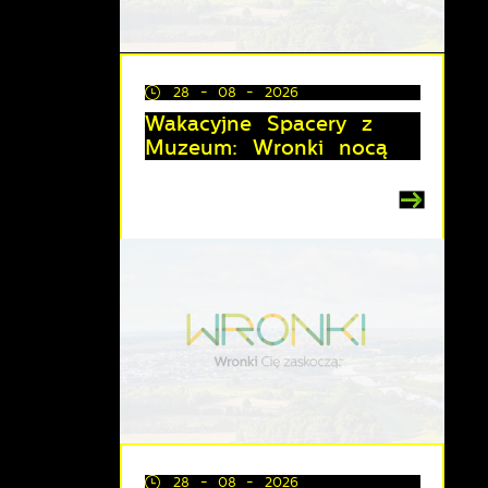
28 - 08 - 2026
Wakacyjne Spacery z
Muzeum: Wronki nocą
z
lu
y
i
28 - 08 - 2026