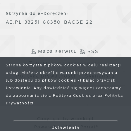
Skrzynka do e-Doręczeń:
AE:PL-33251-86350-BACGE-22
Mapa serwisu
RSS
Deklaracja dostępności
Strona korzysta z plików cookies w celu realizacji
usług. Możesz określić warunki przechowywania
Polityka prywatności
Sygnalista
lub dostępu do plików cookies klikając przycisk
Ustawienia. Aby dowiedzieć się więcej zachęcamy
do zapoznania się z Polityką Cookies oraz Polityką
Odwiedzin: 3778167
Online: 316
Prywatności.
Zapisz wybrane
Copyright by wronki.pl
Powered by
2ClickPortal®
Ustawienia