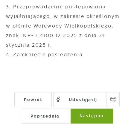
pojawić się na stronach podmiotów trzecich
3. Przeprowadzenie postępowania
lub firm będących naszymi partnerami oraz
wyjaśniającego, w zakresie określonym
innych dostawców usług. Firmy te działają w
w piśmie Wojewody Wielkopolskiego,
charakterze pośredników prezentujących nasze
znak: NP-II.4100.12.2025 z dnia 31
treści w postaci wiadomości, ofert,
stycznia 2025 r.
komunikatów mediów społecznościowych.
4. Zamknięcie posiedzenia.
Powrót
Udostępnij
Poprzednia
Następna