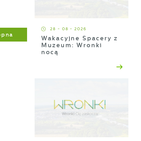
28 - 08 - 2026
ępna
Wakacyjne Spacery z
Muzeum: Wronki
nocą
a
ji