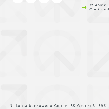
k
T
Dziennik
i
Wielkopo
p
i
p
o
Nr konta bankowego Gminy:
BS Wronki 31 896