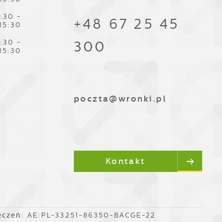
:30 -
+48 67 25 45
15:30
:30 -
300
,
15:30
poczta@wronki.pl
Kontakt
ęczeń:
AE:PL-33251-86350-BACGE-22