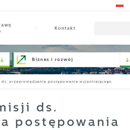
rawę
Kontakt
e
Biznes i rozwój
i ds. przeprowadzenia postępowania wyjaśniającego
isji ds.
ia postępowania