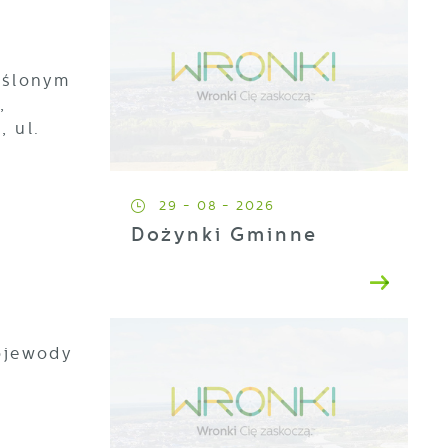
eślonym
,
, ul.
29 - 08 - 2026
Dożynki Gminne
ojewody