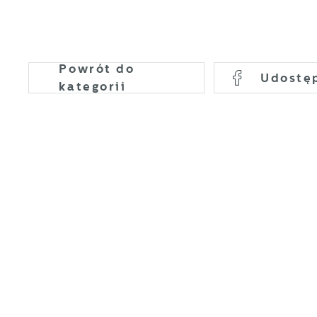
Powrót
do
U
Udostę
kategorii
S
c
m
N
N
s
o
P
W
d
p
p