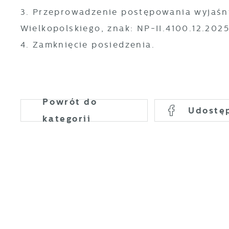
3. Przeprowadzenie postępowania wyjaśn
Wielkopolskiego, znak: NP-II.4100.12.2025
4. Zamknięcie posiedzenia.
U
Powrót
do
Udostę
S
kategorii
c
m
N
N
s
o
P
W