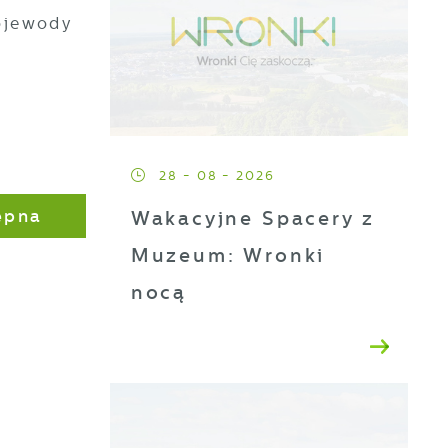
ojewody
28 - 08 - 2026
ępna
Wakacyjne Spacery z
Muzeum: Wronki
nocą
a