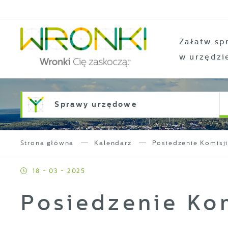
Przejdź do menu.
Przejdź do wyszukiwarki.
Przejdź do treści.
Przejdź do ustawień wielkości czcionki.
Włącz wersję kontrastową strony.
Załatw sp
w urzędzi
Sprawy urzędowe
Strona główna
Kalendarz
Posiedzenie Komisj
18 - 03 - 2025
Posiedzenie Kom