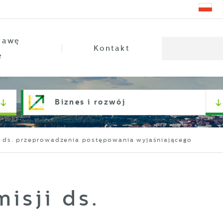
rawę
Kontakt
e
Biznes i rozwój
i ds. przeprowadzenia postępowania wyjaśniającego
isji ds.