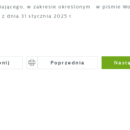
iającego, w zakresie określonym w piśmie W
 z dnia 31 stycznia 2025 r.
stawienia
pnij
Poprzednia
Nast
zanujemy Twoją prywatność. Możesz zmienić ustawienia
ookies lub zaakceptować je wszystkie. W dowolnym momencie
ożesz dokonać zmiany swoich ustawień.
iezbędne
iezbędne pliki cookies służą do prawidłowego funkcjonowani
trony internetowej i umożliwiają Ci komfortowe korzystanie z
ferowanych przez nas usług.
liki cookies odpowiadają na podejmowane przez Ciebie
ięcej