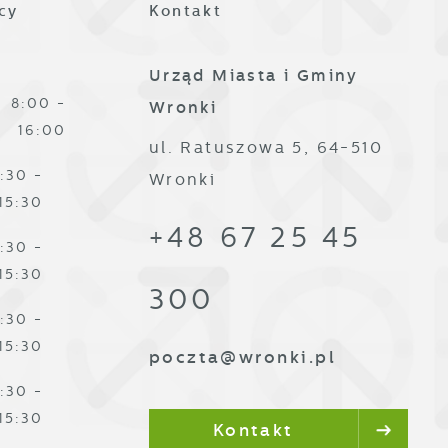
ze
cy
Kontakt
Urząd Miasta i Gminy
8:00 -
Wronki
16:00
ul. Ratuszowa 5, 64-510
:30 -
Wronki
,
15:30
+48 67 25 45
:30 -
15:30
300
:30 -
15:30
poczta@wronki.pl
:30 -
15:30
Kontakt