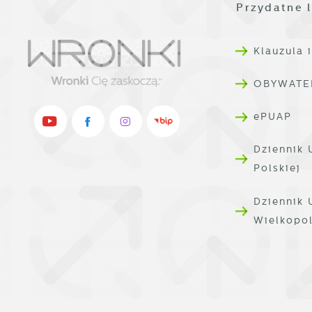
D
Przydatne l
i
i
W
P
d
W
Klauzula 
k
T
OBYWATE
i
p
ePUAP
i
p
Dziennik 
o
Polskiej
Dziennik
Wielkopo