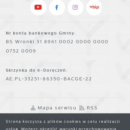
Nr konta bankowego Gminy:
BS Wronki 31 8961 0002 0000 0000
0752 0009
Skrzynka do e-Doręczeń:
AE:PL-33251-86350-BACGE-22
Mapa serwisu
RSS
Deklaracja dostępności
Strona korzysta z plików cookies w celu realizacji
usług. Możesz określić warunki przechowywania