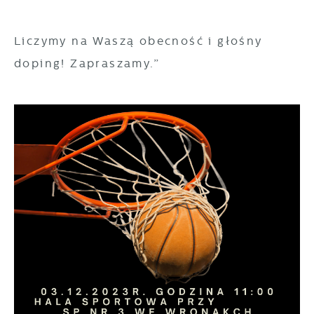
pojawić się na stronach podmiotów trzecich
lub firm będących naszymi partnerami oraz
Liczymy na Waszą obecność i głośny
innych dostawców usług. Firmy te działają w
doping! Zapraszamy.”
charakterze pośredników prezentujących nasze
treści w postaci wiadomości, ofert,
komunikatów mediów społecznościowych.