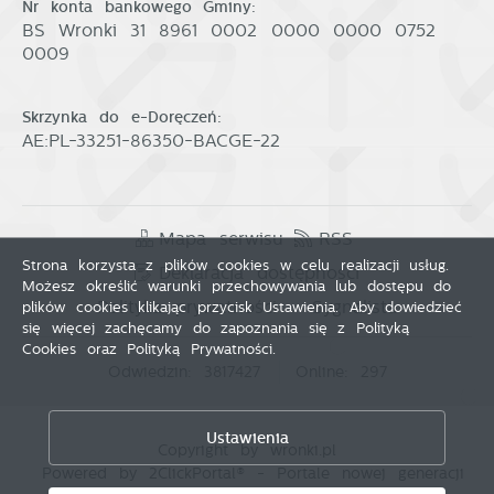
Nr konta bankowego Gminy:
BS Wronki 31 8961 0002 0000 0000 0752
0009
Skrzynka do e-Doręczeń:
AE:PL-33251-86350-BACGE-22
Mapa serwisu
RSS
Strona korzysta z plików cookies w celu realizacji usług.
Deklaracja dostępności
Możesz określić warunki przechowywania lub dostępu do
Polityka prywatności
Sygnalista
plików cookies klikając przycisk Ustawienia. Aby dowiedzieć
się więcej zachęcamy do zapoznania się z Polityką
Cookies oraz Polityką Prywatności.
Odwiedzin: 3817427
Online: 297
Zapisz wybrane
Ustawienia
Copyright by wronki.pl
Zezwól na wszystkie
Powered by
2ClickPortal®
- Portale nowej generacji