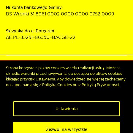
Nr konta bankowego Gminy:
BS Wronki 31 8961 0002 0000 0000 0752 0009
Skrzynka do e-Doręczeń:
AE:PL-33251-86350-BACGE-22
Mapa serwisu
RSS
Deklaracja dostępności
Strona korzysta z plików cookies w celu realizacji usług. Możesz
Polityka prywatności
Sygnalista
określić warunki przechowywania lub dostępu do plików cookies
klikając przycisk Ustawienia. Aby dowiedzieć się więcej zachęcamy
do zapoznania się z Polityką Cookies oraz Polityką Prywatności.
Odwiedzin: 3808336
Online: 218
Zapisz wybrane
Ustawienia
Copyright by wronki.pl
Zezwól na wszystkie
Powered by
2ClickPortal®
- Portale nowej generacji
Zezwól na wszystkie