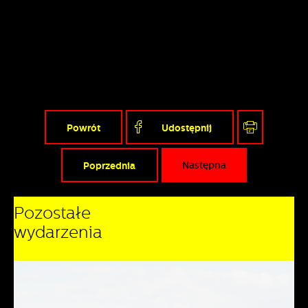
Powrót
Udostępnij
Poprzednia
Następna
Pozostałe
wydarzenia