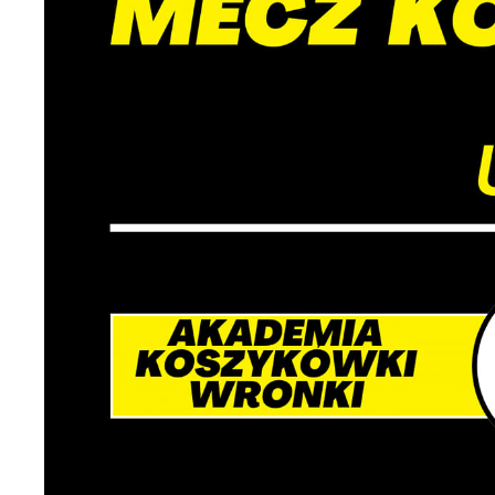
i 
Pl
W
do
fo
za
F
Te
w
fu
Dz
W
fu
pr
gw
A
An
po
Co
W
wi