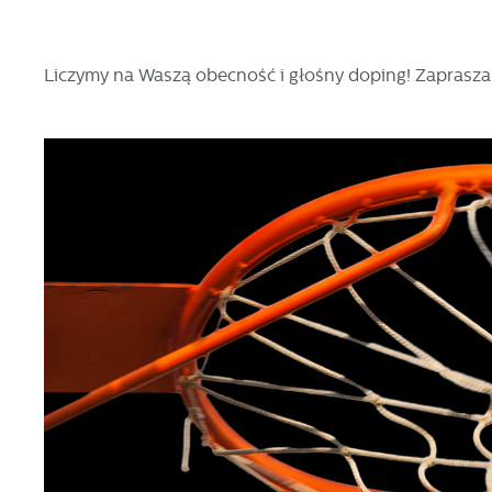
Liczymy na Waszą obecność i głośny doping! Zaprasz