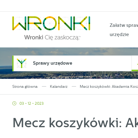
Przejdź do menu.
Przejdź do wyszukiwarki.
Przejdź do treści.
Przejdź do ustawień wielkości czcionki.
Włącz wersję kontrastową strony.
Załatw spra
urzędzie
Sprawy urzędowe
Strona główna
Kalendarz
Mecz koszykówki: Akademia Kosz
03 - 12 - 2023
Mecz koszykówki: A