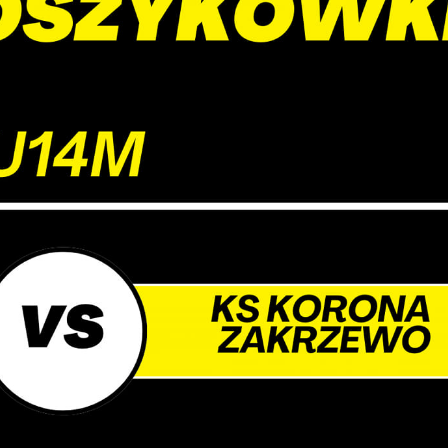
umożliwiają Ci komfortowe korzystanie z oferowanych przez nas usług.
iki cookies odpowiadają na podejmowane przez Ciebie działania w celu m.in.
ięcej
stosowania Twoich ustawień preferencji prywatności, logowania czy wypełniani
rmularzy. Dzięki plikom cookies strona, z której korzystasz, może działać bez
kłóceń.
unkcjonalne i personalizacyjne
go typu pliki cookies umożliwiają stronie internetowej zapamiętanie
Zapisz wybrane
prowadzonych przez Ciebie ustawień oraz personalizację określonych
nkcjonalności czy prezentowanych treści.
Zezwól na wszystkie
ięki tym plikom cookies możemy zapewnić Ci większy komfort korzystania z
ięcej
nkcjonalności naszej strony poprzez dopasowanie jej do Twoich indywidualnych
eferencji. Wyrażenie zgody na funkcjonalne i personalizacyjne pliki cookies
arantuje dostępność większej ilości funkcji na stronie.
nalityczne
alityczne pliki cookies pomagają nam rozwijać się i dostosowywać do Twoich
trzeb.
okies analityczne pozwalają na uzyskanie informacji w zakresie wykorzystywania
ięcej
tryny internetowej, miejsca oraz częstotliwości, z jaką odwiedzane są nasze