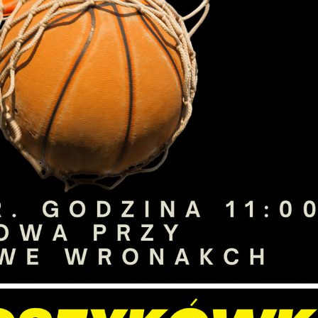
stawienia
zanujemy Twoją prywatność. Możesz zmienić ustawienia cookies lub zaakceptow
e wszystkie. W dowolnym momencie możesz dokonać zmiany swoich ustawień.
iezbędne
ezbędne pliki cookies służą do prawidłowego funkcjonowania strony internetow