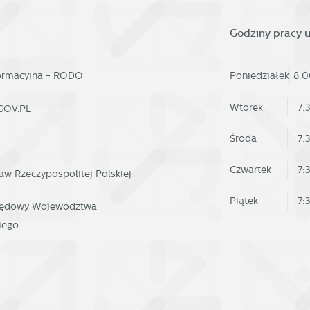
Godziny pracy 
formacyjna - RODO
Poniedziałek
8:0
Wtorek
7:
GOV.PL
Środa
7:
Czwartek
7:
aw Rzeczypospolitej Polskiej
Piątek
7:
rzędowy Województwa
iego