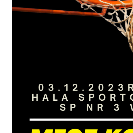
U
S
j
N
Ni