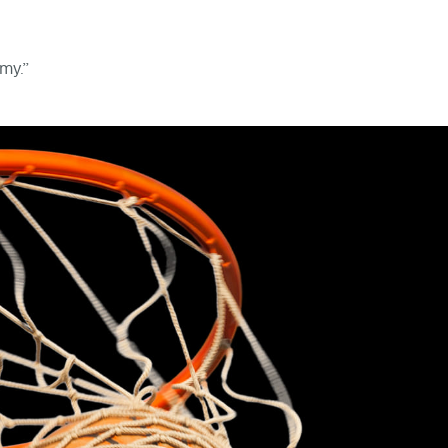
amy.”