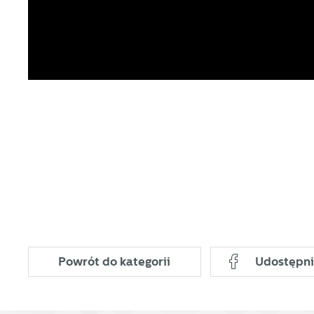
s
w
R
pr
Dz
co
ak
Pr
W
p
pr
p
us
p
Powrót
do kategorii
Udostępni