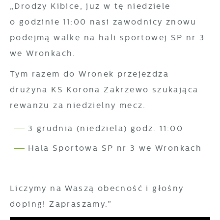
Cookies analityczne pozwalają na uzyskanie
„Drodzy Kibice, już w tę niedziele
Więcej
informacji w zakresie wykorzystywania witryny
o godzinie 11:00 nasi zawodnicy znowu
internetowej, miejsca oraz częstotliwości, z
podejmą walkę na hali sportowej SP nr 3
Reklamowe
jaką odwiedzane są nasze serwisy www. Dane
we Wronkach.
pozwalają nam na ocenę naszych serwisów
Dzięki reklamowym plikom cookies
internetowych pod względem ich popularności
Tym razem do Wronek przejeżdża
prezentujemy Ci najciekawsze informacje i
wśród użytkowników. Zgromadzone informacje
aktualności na stronach naszych partnerów.
drużyna KS Korona Zakrzewo szukająca
są przetwarzane w formie zanonimizowanej.
Promocyjne pliki cookies służą do
rewanżu za niedzielny mecz.
Więcej
Wyrażenie zgody na analityczne pliki cookies
prezentowania Ci naszych komunikatów na
gwarantuje dostępność wszystkich
3 grudnia (niedziela) godz. 11:00
podstawie analizy Twoich upodobań oraz
funkcjonalności.
Twoich zwyczajów dotyczących przeglądanej
Hala Sportowa SP nr 3 we Wronkach
witryny internetowej. Treści promocyjne mogą
pojawić się na stronach podmiotów trzecich
lub firm będących naszymi partnerami oraz
Liczymy na Waszą obecność i głośny
innych dostawców usług. Firmy te działają w
doping! Zapraszamy.”
charakterze pośredników prezentujących nasze