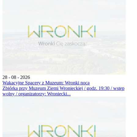
28 - 08 - 2026
Wakacyjne Spacery z Muzeum: Wronki nocą
Zbiórka przy Muzeum Ziemi Wronieckiej / godz. 19:30 / wstęp
wolny / organizatorzy: Wroniecki...