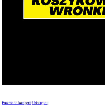
Powrót
do kategorii
Udostępnij