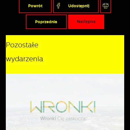
Powrót
Udostępnij
Poprzednia
Następna
Pozostałe
wydarzenia