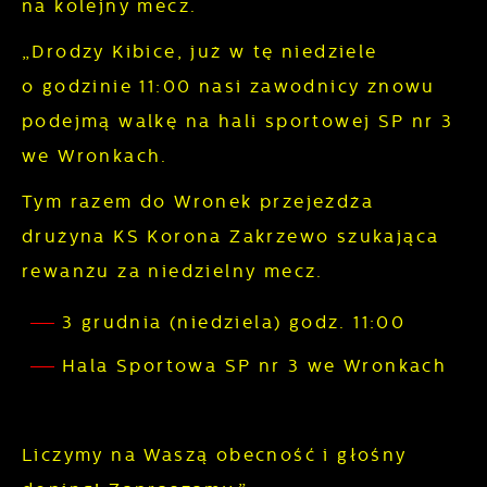
na kolejny mecz.
Cookies analityczne pozwalają na uzyskanie
Więcej
informacji w zakresie wykorzystywania witryny
„Drodzy Kibice, już w tę niedziele
internetowej, miejsca oraz częstotliwości, z
o godzinie 11:00 nasi zawodnicy znowu
Reklamowe
jaką odwiedzane są nasze serwisy www. Dane
podejmą walkę na hali sportowej SP nr 3
pozwalają nam na ocenę naszych serwisów
Dzięki reklamowym plikom cookies
we Wronkach.
internetowych pod względem ich popularności
prezentujemy Ci najciekawsze informacje i
wśród użytkowników. Zgromadzone
Tym razem do Wronek przejeżdża
aktualności na stronach naszych partnerów.
informacje są przetwarzane w formie
drużyna KS Korona Zakrzewo szukająca
Promocyjne pliki cookies służą do
Więcej
zanonimizowanej. Wyrażenie zgody na
prezentowania Ci naszych komunikatów na
rewanżu za niedzielny mecz.
analityczne pliki cookies gwarantuje
podstawie analizy Twoich upodobań oraz
dostępność wszystkich funkcjonalności.
3 grudnia (niedziela) godz. 11:00
Twoich zwyczajów dotyczących przeglądanej
witryny internetowej. Treści promocyjne mogą
Hala Sportowa SP nr 3 we Wronkach
pojawić się na stronach podmiotów trzecich
lub firm będących naszymi partnerami oraz
innych dostawców usług. Firmy te działają w
Liczymy na Waszą obecność i głośny
charakterze pośredników prezentujących