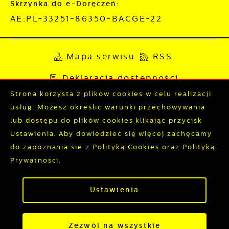
Skrzynka do e-Doręczeń:
AE:PL-33251-86350-BACGE-22
Mapa serwisu
RSS
Deklaracja dostępności
Strona korzysta z plików cookies w celu realizacji
Polityka prywatności
Sygnalista
usług. Możesz określić warunki przechowywania
lub dostępu do plików cookies klikając przycisk
Ustawienia. Aby dowiedzieć się więcej zachęcamy
Odwiedzin: 3825220
Online: 266
do zapoznania się z Polityką Cookies oraz Polityką
Prywatności.
Zapisz wybrane
Copyright by wronki.pl
Powered by
2ClickPortal®
Ustawienia
Zezwól na wszystkie
- Portale nowej generacji
Zezwól na wszystkie