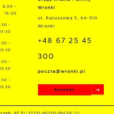
8:00 -
Wronki
16:00
ul. Ratuszowa 5, 64-510
:30 -
Wronki
15:30
+48 67 25 45
:30 -
15:30
300
:30 -
15:30
poczta@wronki.pl
:30 -
15:30
Kontakt
ęczeń:
AE:PL-33251-86350-BACGE-22