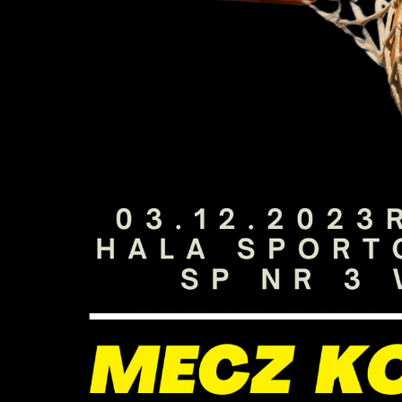
U
S
c
m
N
N
s
o
P
W
d