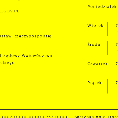
Poniedziałek
L.GOV.PL
Wtorek
7
Ustaw Rzeczypospolitej
Środa
7
 Urzędowy Województwa
lskiego
Czwartek
7
Piątek
7
1 0002 0000 0000 0752 0009
Skrzynka do e-Dor