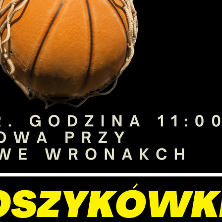
stawienia
zanujemy Twoją prywatność. Możesz zmienić ustawienia
ookies lub zaakceptować je wszystkie. W dowolnym momenci
ożesz dokonać zmiany swoich ustawień.
iezbędne
iezbędne pliki cookies służą do prawidłowego funkcjonowani
trony internetowej i umożliwiają Ci komfortowe korzystanie z
ferowanych przez nas usług.
liki cookies odpowiadają na podejmowane przez Ciebie
ięcej
ziałania w celu m.in. dostosowania Twoich ustawień