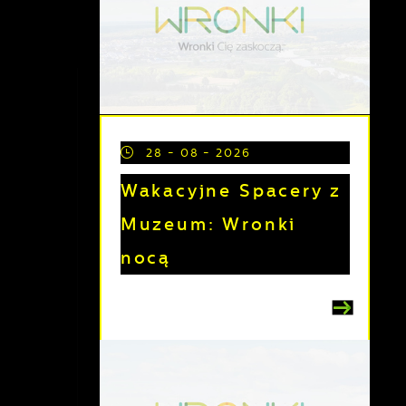
28 - 08 - 2026
Wakacyjne Spacery z
Muzeum: Wronki
nocą