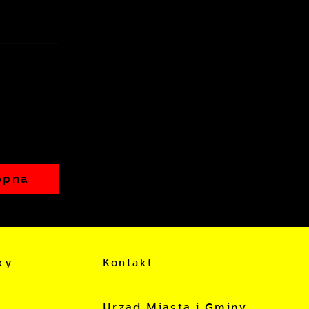
,
ępna
cy
Kontakt
Urząd Miasta i Gminy