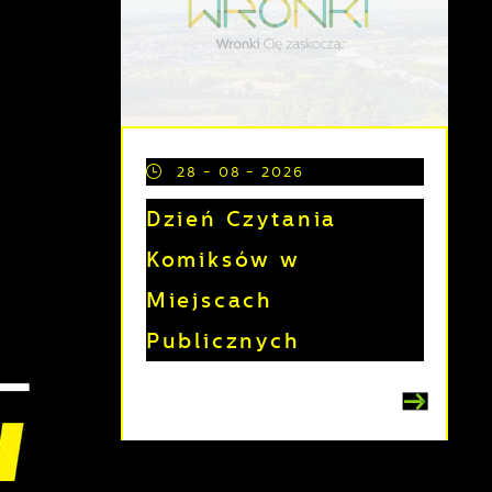
28 - 08 - 2026
Dzień Czytania
e
Komiksów w
Miejscach
Publicznych
a