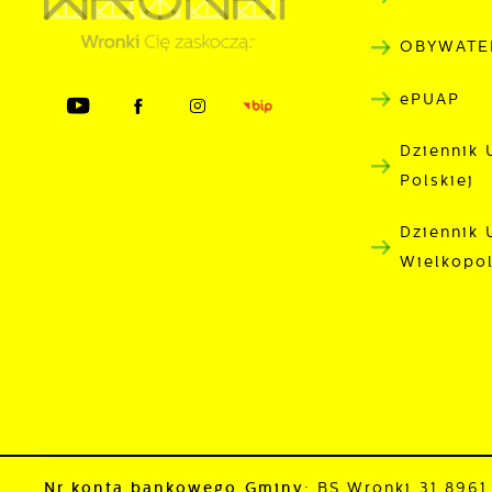
OBYWATE
ePUAP
Dziennik 
Polskiej
Dziennik
Wielkopo
Nr konta bankowego Gminy:
BS Wronki 31 896