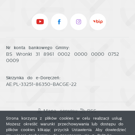
Nr konta bankowego Gminy:
BS Wronki 31 8961 0002 0000 0000 0752
0009
Skrzynka do e-Doręczeń:
AE:PL-33251-86350-BACGE-22
Mapa serwisu
RSS
Strona korzysta z plików cookies w celu realizacji usług.
Deklaracja dostępności
Możesz określić warunki przechowywania lub dostępu do
Polityka prywatności
Sygnalista
plików cookies klikając przycisk Ustawienia. Aby dowiedzieć