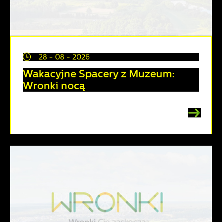
28 - 08 - 2026
Wakacyjne Spacery z Muzeum:
Wronki nocą