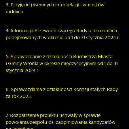
formie zanonimizowanej. Wyrażenie zgody na analityczne
najciekawsze informacje i aktualności na stronach naszych
3. Przyjęcie pisemnych interpelacji i wniosków
pliki cookies gwarantuje dostępność wszystkich
partnerów.
radnych.
funkcjonalności.
Promocyjne pliki cookies służą do prezentowania Ci
Więcej
naszych komunikatów na podstawie analizy Twoich
4. Informacja Przewodniczącego Rady o działaniach
upodobań oraz Twoich zwyczajów dotyczących
podejmowanych w okresie od 1 do 31 stycznia 2024 r.
przeglądanej witryny internetowej. Treści promocyjne mogą
pojawić się na stronach podmiotów trzecich lub firm
będących naszymi partnerami oraz innych dostawców usług.
5. Sprawozdanie z działalności Burmistrza Miasta
Firmy te działają w charakterze pośredników prezentujących
nasze treści w postaci wiadomości, ofert, komunikatów
i Gminy Wronki w okresie międzysesyjnym od 1 do 31
mediów społecznościowych.
stycznia 2024 r.
6. Sprawozdania z działalności Komisji stałych Rady
za rok 2023.
7. Rozpatrzenie projektu uchwały w sprawie
powołania zespołu ds. zaopiniowania kandydatów