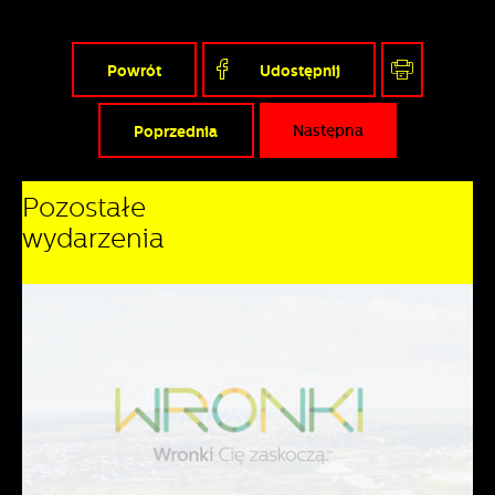
Powrót
Udostępnij
Poprzednia
Następna
Pozostałe
wydarzenia