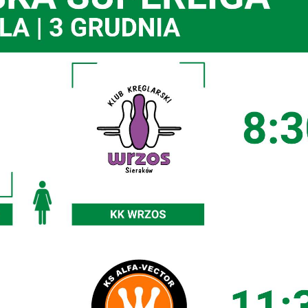
stawienia
zanujemy Twoją prywatność. Możesz zmienić ustawienia
ookies lub zaakceptować je wszystkie. W dowolnym
omencie możesz dokonać zmiany swoich ustawień.