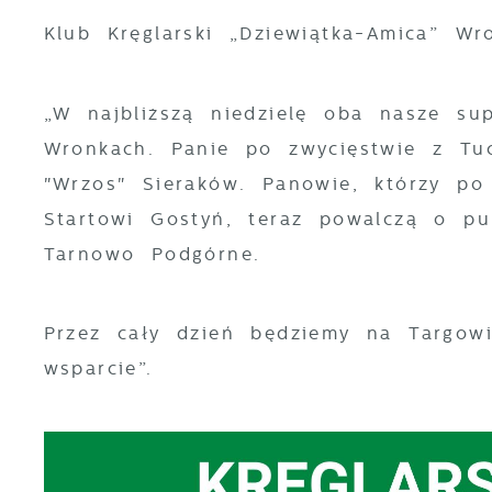
Klub Kręglarski „Dziewiątka-Amica” Wr
„W najbliższą niedzielę oba nasze su
Wronkach. Panie po zwycięstwie z Tuc
"Wrzos" Sieraków. Panowie, którzy po
Startowi Gostyń, teraz powalczą o pu
Tarnowo Podgórne.
Przez cały dzień będziemy na Targow
wsparcie”.