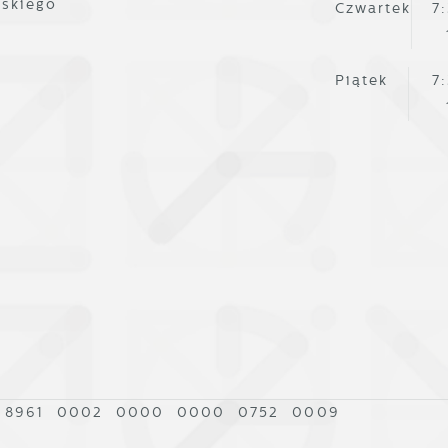
lskiego
Czwartek
7
artnerami oraz innych dostawców usług. Firmy te działaj
 charakterze pośredników prezentujących nasze treści w
ostaci wiadomości, ofert, komunikatów mediów
Piątek
7
połecznościowych.
 8961 0002 0000 0000 0752 0009