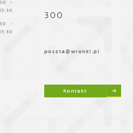
:30 -
ą
15:30
300
:30 -
15:30
poczta@wronki.pl
Kontakt