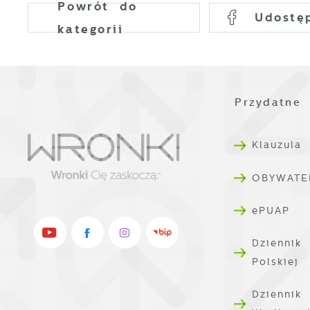
k
Powrót
do
Udostę
d
kategorii
W
A
c
A
s
d
Przydatne 
C
W
z
c
Klauzula
D
R
i
OBYWATE
D
u
n
f
ePUAP
p
p
f
Dziennik
P
W
n
Polskiej
u
w
Dziennik
n