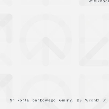
Wielkopo
p
w
p
s
Nr konta bankowego Gminy:
BS Wronki 31