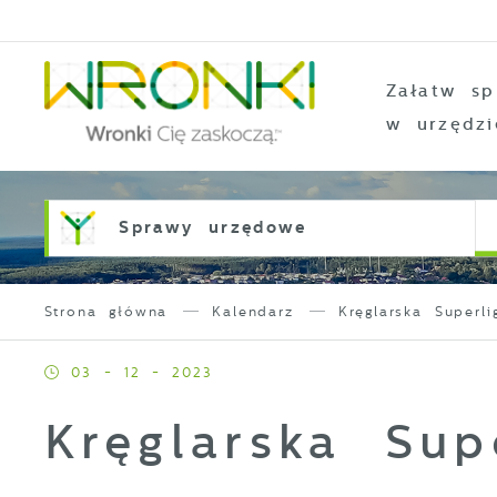
Przejdź do menu.
Przejdź do wyszukiwarki.
Przejdź do treści.
Przejdź do ustawień wielkości czcionki.
Włącz wersję kontrastową strony.
Załatw sp
w urzędzi
Sprawy urzędowe
Strona główna
Kalendarz
Kręglarska Superli
03 - 12 - 2023
Kręglarska Sup