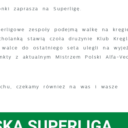
onki zaprasza na Superligę.
perligowe zespoły podejmą walkę na kręgi
holanką stawią czoła drużynie Klub Kręgl
 walce do ostatniego seta ulegli na wyje
nkty z aktualnym Mistrzem Polski Alfa-Vec
ichu, czekamy również na was i wasze