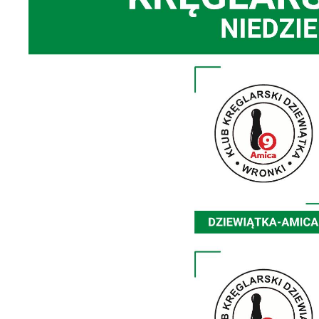
U
S
c
m