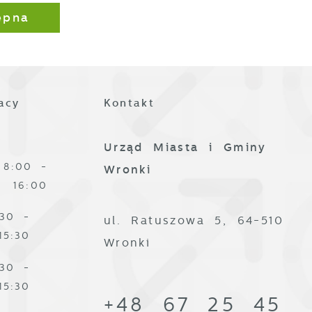
ez
ępna
acy
Kontakt
z
Urząd Miasta i Gminy
8:00 -
Wronki
16:00
:30 -
ul. Ratuszowa 5, 64-510
15:30
Wronki
:30 -
j
15:30
+48 67 25 45
i