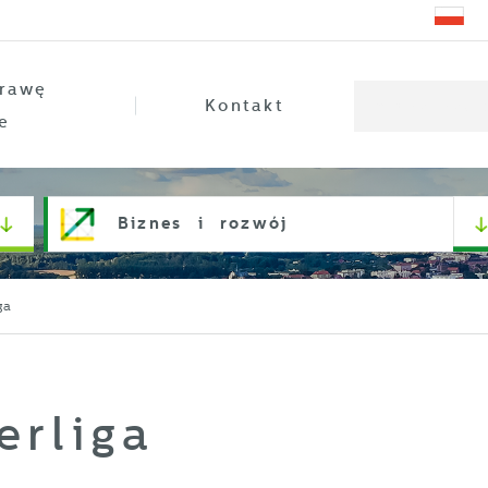
rawę
Kontakt
e
Biznes i rozwój
ga
erliga