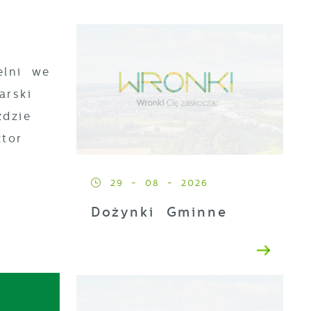
elni we
arski
ździe
tor
29 - 08 - 2026
Dożynki Gminne