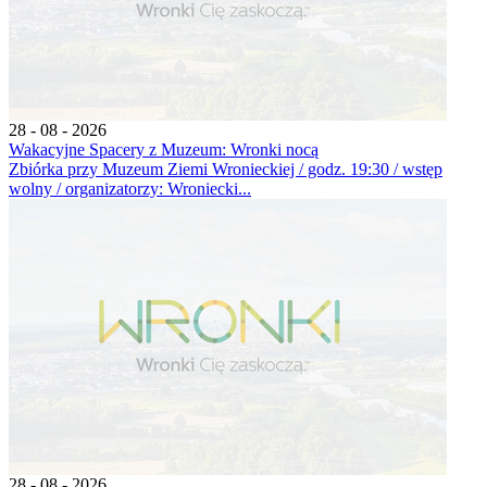
28 - 08 - 2026
Wakacyjne Spacery z Muzeum: Wronki nocą
Zbiórka przy Muzeum Ziemi Wronieckiej / godz. 19:30 / wstęp
wolny / organizatorzy: Wroniecki...
28 - 08 - 2026