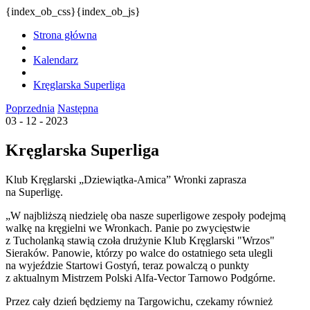
{index_ob_css}{index_ob_js}
Strona główna
Kalendarz
Kręglarska Superliga
Poprzednia
Następna
03 - 12 - 2023
Kręglarska Superliga
Klub Kręglarski „Dziewiątka-Amica” Wronki zaprasza
na Superligę.
„W najbliższą niedzielę oba nasze superligowe zespoły podejmą
walkę na kręgielni we Wronkach. Panie po zwycięstwie
z Tucholanką stawią czoła drużynie Klub Kręglarski "Wrzos"
Sieraków. Panowie, którzy po walce do ostatniego seta ulegli
na wyjeździe Startowi Gostyń, teraz powalczą o punkty
z aktualnym Mistrzem Polski Alfa-Vector Tarnowo Podgórne.
Przez cały dzień będziemy na Targowichu, czekamy również