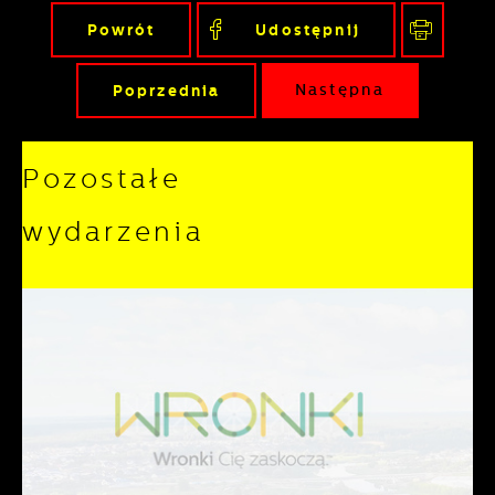
Powrót
Udostępnij
Poprzednia
Następna
Pozostałe
wydarzenia