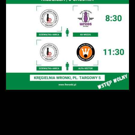
gwarantuje dostępność wszystkich
podstawie analizy Twoich upodobań oraz
funkcjonalności.
Twoich zwyczajów dotyczących
przeglądanej witryny internetowej. Treści
promocyjne mogą pojawić się na stronach
podmiotów trzecich lub firm będących
naszymi partnerami oraz innych
dostawców usług. Firmy te działają w
charakterze pośredników prezentujących
nasze treści w postaci wiadomości, ofert,
komunikatów mediów społecznościowych.