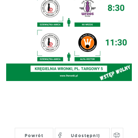
gwarantuje dostępność wszystkich
Twoich zwyczajów dotyczących przeglądanej
funkcjonalności.
witryny internetowej. Treści promocyjne
mogą pojawić się na stronach podmiotów
trzecich lub firm będących naszymi
partnerami oraz innych dostawców usług.
Firmy te działają w charakterze
pośredników prezentujących nasze treści w
postaci wiadomości, ofert, komunikatów
mediów społecznościowych.
Powrót
Udostępnij