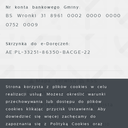
Nr konta bankowego Gminy:
BS Wronki 31 8961 0002 0000 0000
0752 0009
Skrzynka do e-Doręczeń:
AE:PL-33251-86350-BACGE-22
Mapa serwisu
RSS
Strona korzysta z plików cookies w celu
Deklaracja dostępności
realizacji usług. Możesz określić warunki
przechowywania lub dostępu do plików
Polityka prywatności
Sygnalista
cookies klikając przycisk Ustawienia. Aby
dowiedzieć się więcej zachęcamy do
zapoznania się z Polityką Cookies oraz
Odwiedzin: 3793009
Online: 210