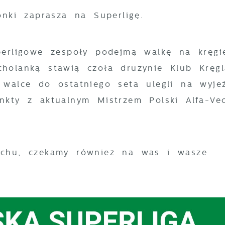
onki zaprasza na Superligę.
perligowe zespoły podejmą walkę na kręgi
holanką stawią czoła drużynie Klub Kręgl
 walce do ostatniego seta ulegli na wyje
nkty z aktualnym Mistrzem Polski Alfa-Vec
ichu, czekamy również na was i wasze