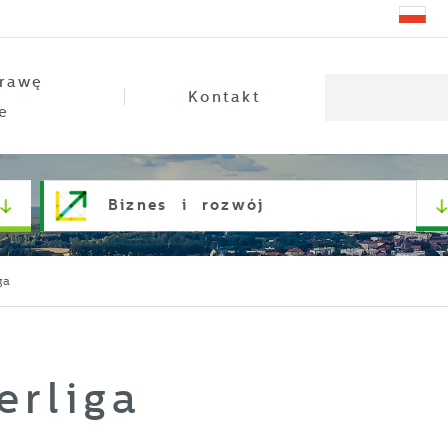
rawę
Kontakt
e
Biznes i rozwój
ga
erliga