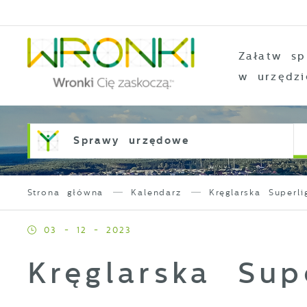
Przejdź do menu.
Przejdź do wyszukiwarki.
Przejdź do treści.
Przejdź do ustawień wielkości czcionki.
Włącz wersję kontrastową strony.
Załatw sp
w urzędzi
Sprawy urzędowe
Strona główna
Kalendarz
Kręglarska Superli
03 - 12 - 2023
Kręglarska Sup