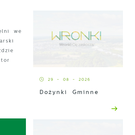
elni we
arski
ździe
tor
29 - 08 - 2026
Dożynki Gminne