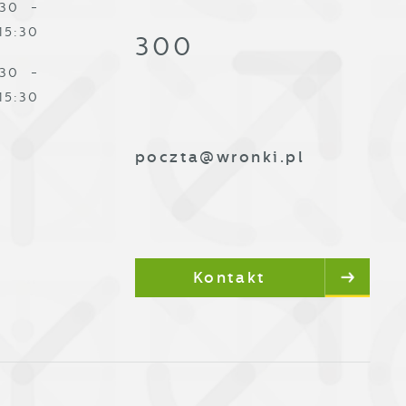
:30 -
ą
15:30
300
:30 -
15:30
poczta@wronki.pl
Kontakt