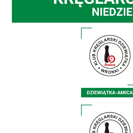
U
S
c
m