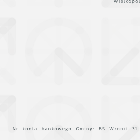
Wielkopo
p
w
p
s
Nr konta bankowego Gminy:
BS Wronki 31