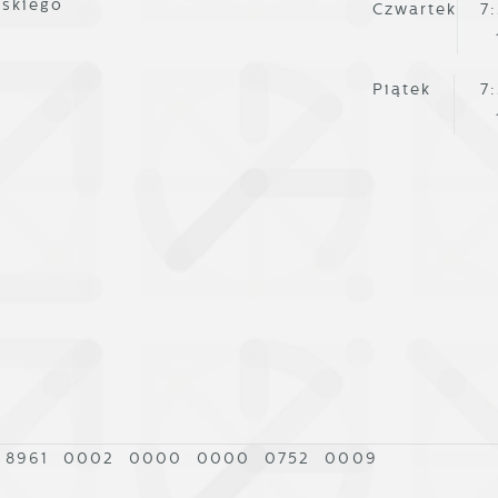
lskiego
Czwartek
7
artnerami oraz innych dostawców usług. Firmy te działaj
 charakterze pośredników prezentujących nasze treści w
ostaci wiadomości, ofert, komunikatów mediów
Piątek
7
połecznościowych.
 8961 0002 0000 0000 0752 0009