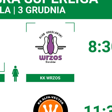
stawienia
zanujemy Twoją prywatność. Możesz zmienić ustawienia
ookies lub zaakceptować je wszystkie. W dowolnym
omencie możesz dokonać zmiany swoich ustawień.