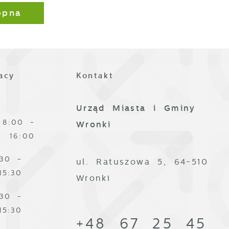
ępna
acy
Kontakt
z
Urząd Miasta i Gminy
8:00 -
Wronki
16:00
:30 -
ul. Ratuszowa 5, 64-510
15:30
Wronki
:30 -
j
15:30
+48 67 25 45
i