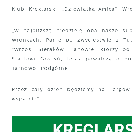
Klub Kręglarski „Dziewiątka-Amica” Wr
„W najbliższą niedzielę oba nasze su
Wronkach. Panie po zwycięstwie z Tuc
"Wrzos" Sieraków. Panowie, którzy po
Startowi Gostyń, teraz powalczą o pu
Tarnowo Podgórne.
Przez cały dzień będziemy na Targow
wsparcie”.