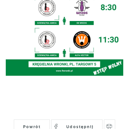
gwarantuje dostępność wszystkich
Twoich zwyczajów dotyczących przeglądanej
funkcjonalności.
witryny internetowej. Treści promocyjne
mogą pojawić się na stronach podmiotów
trzecich lub firm będących naszymi
partnerami oraz innych dostawców usług.
Firmy te działają w charakterze
pośredników prezentujących nasze treści w
postaci wiadomości, ofert, komunikatów
mediów społecznościowych.
Powrót
Udostępnij