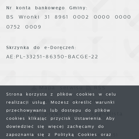
Nr konta bankowego Gminy:
BS Wronki 31 8961 0002 0000 0000
0752 0009
Skrzynka do e-Doręczeń:
AE:PL-33251-86350-BACGE-22
Mapa serwisu
RSS
Strona korzysta z plików cookies w celu
Deklaracja dostępności
realizacji usług. Możesz określić warunki
przechowywania lub dostępu do plików
Polityka prywatności
Sygnalista
cookies klikając przycisk Ustawienia. Aby
dowiedzieć się więcej zachęcamy do
zapoznania się z Polityką Cookies oraz
Odwiedzin: 3822661
Online: 251