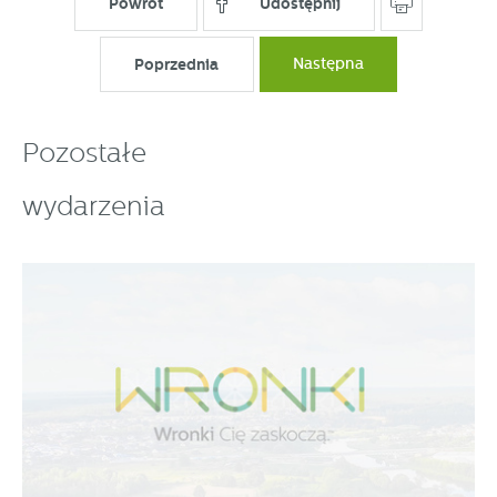
Powrót
Udostępnij
Poprzednia
Następna
Pozostałe
wydarzenia