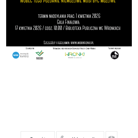
pośredników prezentujących nasze treści w postaci
wiadomości, ofert, komunikatów mediów
społecznościowych.