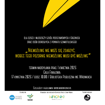
upodobań oraz Twoich zwyczajów dotyczących
przeglądanej witryny internetowej. Treści promocyjne
mogą pojawić się na stronach podmiotów trzecich
lub firm będących naszymi partnerami oraz innych
dostawców usług. Firmy te działają w charakterze
pośredników prezentujących nasze treści w postaci
wiadomości, ofert, komunikatów mediów
społecznościowych.