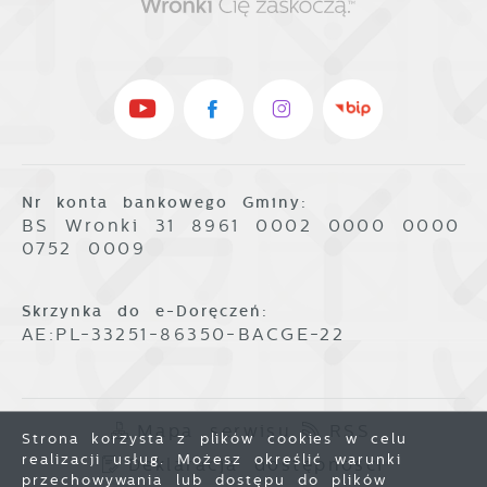
Nr konta bankowego Gminy:
BS Wronki 31 8961 0002 0000 0000
0752 0009
Skrzynka do e-Doręczeń:
AE:PL-33251-86350-BACGE-22
Mapa serwisu
RSS
Strona korzysta z plików cookies w celu
realizacji usług. Możesz określić warunki
Deklaracja dostępności
przechowywania lub dostępu do plików