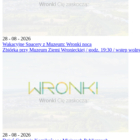
28 - 08 - 2026
Wakacyjne Spacery z Muzeum: Wronki nocą
Zbiórka przy Muzeum Ziemi Wronieckiej / godz. 19:30 / wstęp wolny 
28 - 08 - 2026