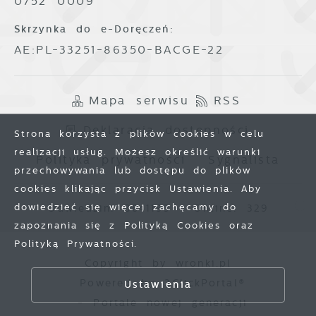
0752 0009
Skrzynka do e-Doręczeń:
AE:PL-33251-86350-BACGE-22
Mapa serwisu
RSS
Deklaracja dostępności
Strona korzysta z plików cookies w celu
realizacji usług. Możesz określić warunki
Polityka prywatności
Sygnalista
przechowywania lub dostępu do plików
cookies klikając przycisk Ustawienia. Aby
dowiedzieć się więcej zachęcamy do
Odwiedzin: 3841193
Online: 329
zapoznania się z Polityką Cookies oraz
Polityką Prywatności.
Copyright by wronki.pl
Zapisz wybrane
Powered by
2ClickPortal®
Ustawienia
- Portale nowej generacji
Zezwól na wszystkie