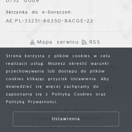
0752 0009
Skrzynka do e-Doręczeń:
AE:PL-33251-86350-BACGE-22
Mapa serwisu
RSS
Deklaracja dostępności
Strona korzysta z plików cookies w celu
realizacji usług. Możesz określić warunki
Polityka prywatności
Sygnalista
przechowywania lub dostępu do plików
cookies klikając przycisk Ustawienia. Aby
dowiedzieć się więcej zachęcamy do
Odwiedzin: 3835633
Online: 261
zapoznania się z Polityką Cookies oraz
Polityką Prywatności.
Copyright by wronki.pl
Zapisz wybrane
Powered by
2ClickPortal®
Ustawienia
- Portale nowej generacji
Zezwól na wszystkie