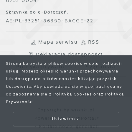
0752 0009
Skrzynka do e-Doręczeń:
AE:PL-33251-86350-BACGE-22
Mapa serwisu
RSS
Deklaracja dostępności
Strona korzysta z plików cookies w celu realizacji
Polityka prywatności
Sygnalista
usług. Możesz określić warunki przechowywania
lub dostępu do plików cookies klikając przycisk
Ustawienia. Aby dowiedzieć się więcej zachęcamy
Odwiedzin: 3793865
Online: 324
do zapoznania się z Polityką Cookies oraz Polityką
Prywatności.
Copyright by wronki.pl
Zapisz wybrane
Powered by
2ClickPortal®
Ustawienia
- Portale nowej generacji
Zezwól na wszystkie