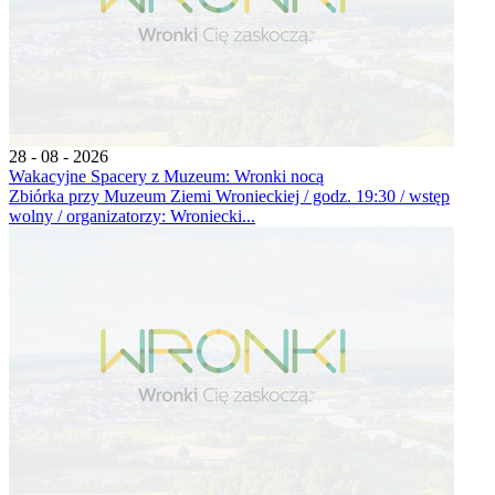
28 - 08 - 2026
Wakacyjne Spacery z Muzeum: Wronki nocą
Zbiórka przy Muzeum Ziemi Wronieckiej / godz. 19:30 / wstęp
wolny / organizatorzy: Wroniecki...