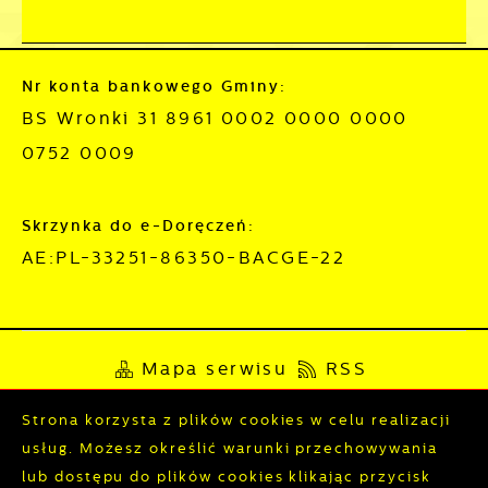
Nr konta bankowego Gminy:
BS Wronki 31 8961 0002 0000 0000
0752 0009
Skrzynka do e-Doręczeń:
AE:PL-33251-86350-BACGE-22
Mapa serwisu
RSS
Deklaracja dostępności
Strona korzysta z plików cookies w celu realizacji
usług. Możesz określić warunki przechowywania
Polityka prywatności
Sygnalista
lub dostępu do plików cookies klikając przycisk