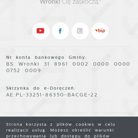
Nr konta bankowego Gminy:
BS Wronki 31 8961 0002 0000 0000
0752 0009
Skrzynka do e-Doręczeń:
AE:PL-33251-86350-BACGE-22
Mapa serwisu
RSS
Strona korzysta z plików cookies w celu
realizacji usług. Możesz określić warunki
Deklaracja dostępności
przechowywania lub dostępu do plików