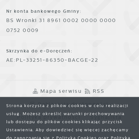
Nr konta bankowego Gminy:
BS Wronki 31 8961 0002 0000 0000
0752 0009
Skrzynka do e-Doręczeń:
AE:PL-33251-86350-BACGE-22
Mapa serwisu
RSS
Deklaracja dostępności
Strona korzysta z plików cookies w celu realizacji
usług. Możesz określić warunki przechowywania
Polityka prywatności
Sygnalista
lub dostępu do plików cookies klikając przycisk
Ustawienia. Aby dowiedzieć się więcej zachęcamy
do zapoznania się z Polityką Cookies oraz Polityką
Odwiedzin: 3797188
Online: 257