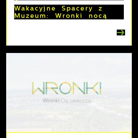
Wakacyjne Spacery z
Muzeum: Wronki nocą