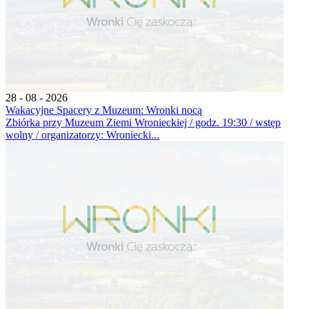
28 - 08 - 2026
Wakacyjne Spacery z Muzeum: Wronki nocą
Zbiórka przy Muzeum Ziemi Wronieckiej / godz. 19:30 / wstęp
wolny / organizatorzy: Wroniecki...