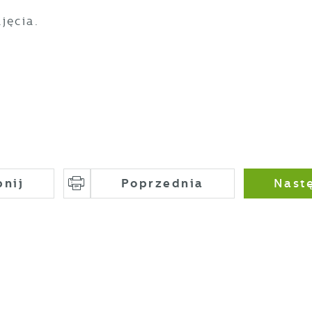
jęcia.
pnij
Poprzednia
Nast