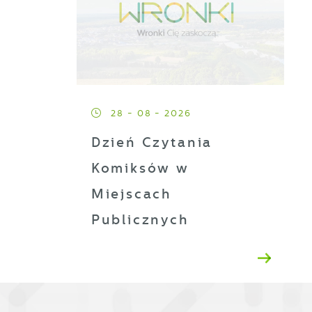
a
28 - 08 - 2026
ji
Dzień Czytania
Komiksów w
Miejscach
h
Publicznych
t
es