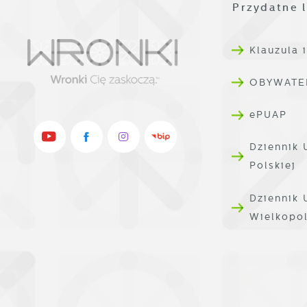
g
Przydatne l
A
d
Klauzula 
C
W
z
OBYWATE
c
p
R
ePUAP
w
D
i
Dziennik 
i
W
Polskiej
d
P
W
k
Dziennik
T
Wielkopo
i
p
i
p
o