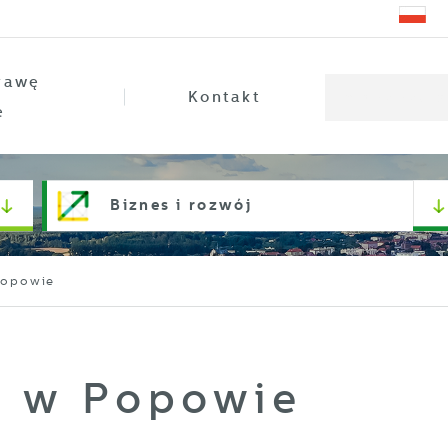
rawę
Kontakt
e
Biznes i rozwój
Popowie
i w Popowie