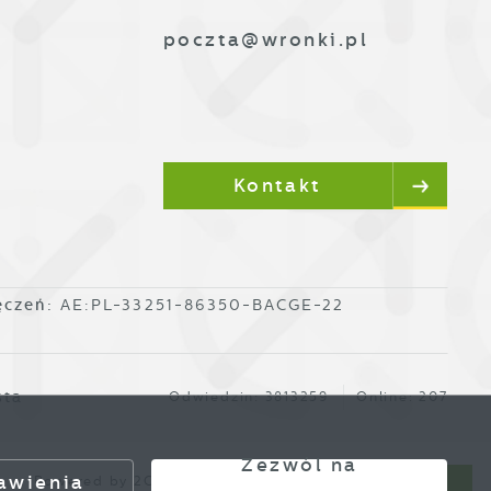
poczta@wronki.pl
Kontakt
ęczeń:
AE:PL-33251-86350-BACGE-22
sta
Odwiedzin: 3813259
Online: 207
Zezwól na
awienia
Powered by
2ClickPortal®
- Portale nowej generacji