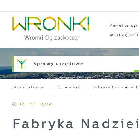
Przejdź do menu.
Przejdź do wyszukiwarki.
Przejdź do treści.
Przejdź do ustawień wielkości czcionki.
Włącz wersję kontrastową strony.
Załatw sp
w urzędzi
Sprawy urzędowe
Strona główna
Kalendarz
Fabryka Nadziei w 
12 - 07 - 2024
Fabryka Nadzie