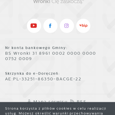
Nr konta bankowego Gminy:
BS Wronki 31 8961 0002 0000 0000
0752 0009
Skrzynka do e-Doręczeń:
AE:PL-33251-86350-BACGE-22
Mapa serwisu
RSS
Strona korzysta z plików cookies w celu realizacji
Deklaracja dostępności
usług. Możesz określić warunki przechowywania