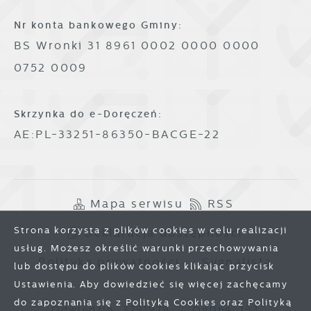
Nr konta bankowego Gminy:
BS Wronki 31 8961 0002 0000 0000
0752 0009
Skrzynka do e-Doręczeń:
AE:PL-33251-86350-BACGE-22
Mapa serwisu
RSS
Strona korzysta z plików cookies w celu realizacji
Deklaracja dostępności
usług. Możesz określić warunki przechowywania
Polityka prywatności
Sygnalista
lub dostępu do plików cookies klikając przycisk
Ustawienia. Aby dowiedzieć się więcej zachęcamy
do zapoznania się z Polityką Cookies oraz Polityką
Odwiedzin: 3791979
Online: 193