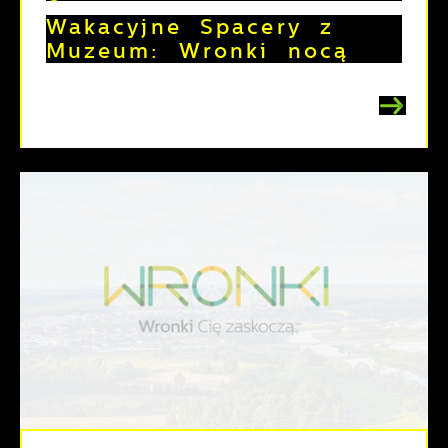
Wakacyjne Spacery z
Muzeum: Wronki nocą