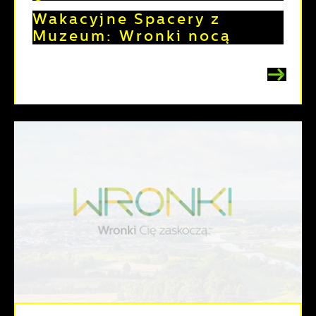
Wakacyjne Spacery z
Muzeum: Wronki nocą