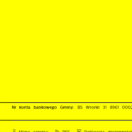
p
p
p
k
Nr konta bankowego Gminy:
BS Wronki 31 8961 00
Mapa serwisu
RSS
Deklaracja dostępnośc