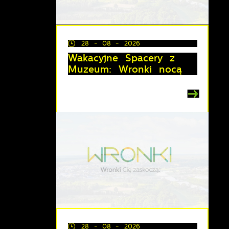
28 - 08 - 2026
Wakacyjne Spacery z
Muzeum: Wronki nocą
z
lu
y
28 - 08 - 2026