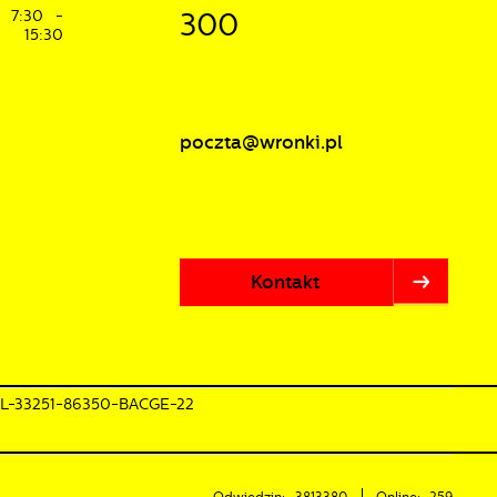
7:30 -
300
15:30
poczta@wronki.pl
Kontakt
PL-33251-86350-BACGE-22
Odwiedzin: 3813380
Online: 259