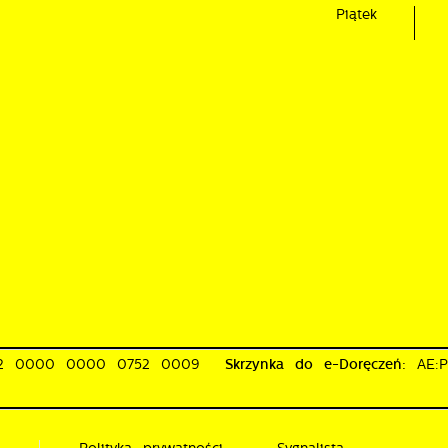
ojawić się na stronach podmiotów trzecich lub firm będących naszymi
Piątek
artnerami oraz innych dostawców usług. Firmy te działają w charakterze
ośredników prezentujących nasze treści w postaci wiadomości, ofert,
omunikatów mediów społecznościowych.
02 0000 0000 0752 0009
Skrzynka do e-Doręczeń:
AE:
i
Polityka prywatności
Sygnalista