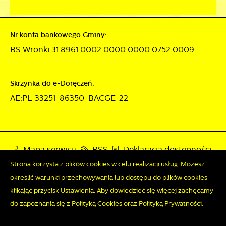
Nr konta bankowego Gminy:
BS Wronki 31 8961 0002 0000 0000 0752 0009
Skrzynka do e-Doręczeń:
AE:PL-33251-86350-BACGE-22
Mapa serwisu
RSS
Deklaracja dostępności
Strona korzysta z plików cookies w celu realizacji usług. Możesz
Polityka prywatności
Sygnalista
określić warunki przechowywania lub dostępu do plików cookies
klikając przycisk Ustawienia. Aby dowiedzieć się więcej zachęcamy
do zapoznania się z Polityką Cookies oraz Polityką Prywatności.
Odwiedzin: 3822021
Online: 237