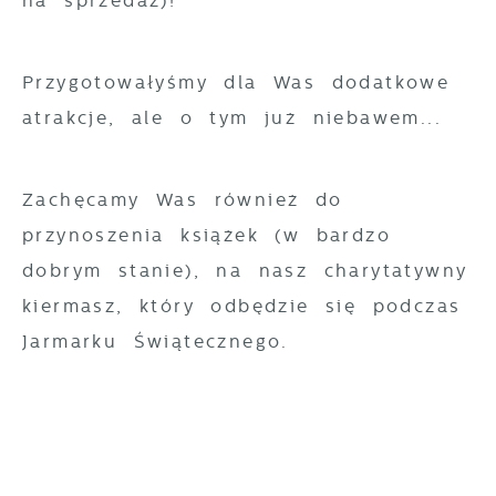
na sprzedaż)!
gwarantuje dostępność wszystkich
Twoich zwyczajów dotyczących przeglądanej
funkcjonalności.
witryny internetowej. Treści promocyjne
Przygotowałyśmy dla Was dodatkowe
mogą pojawić się na stronach podmiotów
atrakcje, ale o tym już niebawem...
trzecich lub firm będących naszymi
partnerami oraz innych dostawców usług.
Firmy te działają w charakterze
Zachęcamy Was również do
pośredników prezentujących nasze treści w
przynoszenia książek (w bardzo
postaci wiadomości, ofert, komunikatów
dobrym stanie), na nasz charytatywny
mediów społecznościowych.
kiermasz, który odbędzie się podczas
Jarmarku Świątecznego.