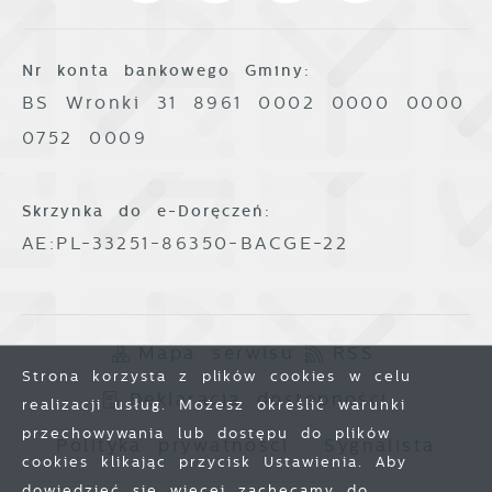
Nr konta bankowego Gminy:
BS Wronki 31 8961 0002 0000 0000
0752 0009
Skrzynka do e-Doręczeń:
AE:PL-33251-86350-BACGE-22
Mapa serwisu
RSS
Strona korzysta z plików cookies w celu
Deklaracja dostępności
realizacji usług. Możesz określić warunki
przechowywania lub dostępu do plików
Polityka prywatności
Sygnalista
cookies klikając przycisk Ustawienia. Aby
dowiedzieć się więcej zachęcamy do