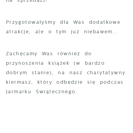
na sprzedaż)!
gwarantuje dostępność wszystkich
Twoich zwyczajów dotyczących przeglądanej
funkcjonalności.
witryny internetowej. Treści promocyjne
Przygotowałyśmy dla Was dodatkowe
mogą pojawić się na stronach podmiotów
atrakcje, ale o tym już niebawem...
trzecich lub firm będących naszymi
partnerami oraz innych dostawców usług.
Firmy te działają w charakterze
Zachęcamy Was również do
pośredników prezentujących nasze treści w
przynoszenia książek (w bardzo
postaci wiadomości, ofert, komunikatów
dobrym stanie), na nasz charytatywny
mediów społecznościowych.
kiermasz, który odbędzie się podczas
Jarmarku Świątecznego.