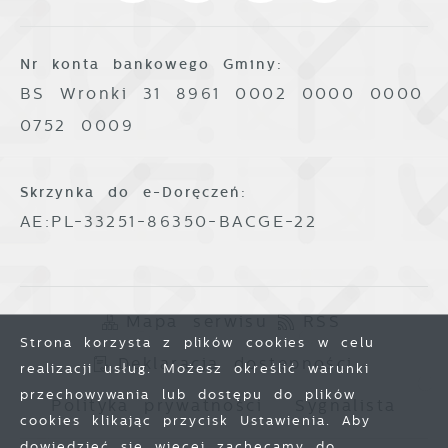
Nr konta bankowego Gminy:
BS Wronki 31 8961 0002 0000 0000
0752 0009
Skrzynka do e-Doręczeń:
AE:PL-33251-86350-BACGE-22
Mapa serwisu
RSS
Strona korzysta z plików cookies w celu
Deklaracja dostępności
realizacji usług. Możesz określić warunki
przechowywania lub dostępu do plików
Polityka prywatności
Sygnalista
cookies klikając przycisk Ustawienia. Aby
dowiedzieć się więcej zachęcamy do