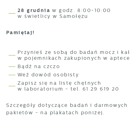
jaką odwiedzane są nasze serwisy www. Dane
Reklamowe
pozwalają nam na ocenę naszych serwisów
28 grudnia
w godz. 8:00-10:00
Dzięki reklamowym plikom cookies
internetowych pod względem ich popularności
w świetlicy w Samołężu
prezentujemy Ci najciekawsze informacje i
wśród użytkowników. Zgromadzone informacje
aktualności na stronach naszych partnerów.
są przetwarzane w formie zanonimizowanej.
Pamiętaj!
Wyrażenie zgody na analityczne pliki cookies
gwarantuje dostępność wszystkich
Promocyjne pliki cookies służą do
Więcej
funkcjonalności.
prezentowania Ci naszych komunikatów na
Przynieś ze sobą do badań mocz i kał
podstawie analizy Twoich upodobań oraz
w pojemnikach zakupionych w aptece
Twoich zwyczajów dotyczących przeglądanej
Bądź na czczo
witryny internetowej. Treści promocyjne mogą
pojawić się na stronach podmiotów trzecich
Weź dowód osobisty
lub firm będących naszymi partnerami oraz
Zapisz się na listę chętnych
innych dostawców usług. Firmy te działają w
w laboratorium - tel. 61 29 619 20
charakterze pośredników prezentujących nasze
treści w postaci wiadomości, ofert,
Szczegóły dotyczące badań i darmowych
komunikatów mediów społecznościowych.
pakietów - na plakatach poniżej.