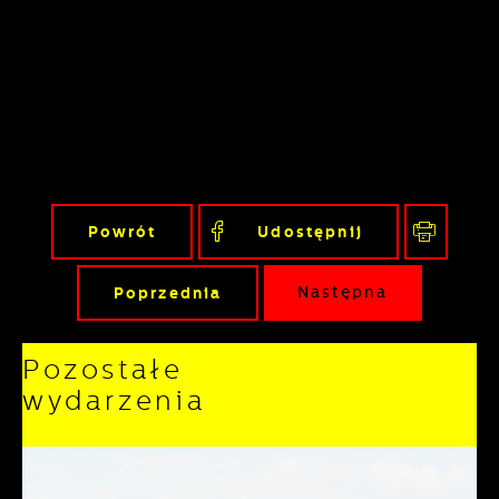
Powrót
Udostępnij
Poprzednia
Następna
Pozostałe
wydarzenia