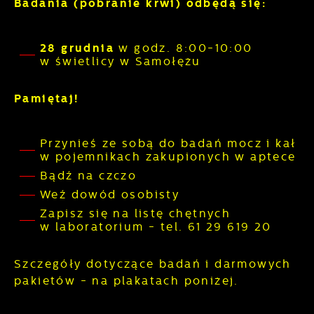
Badania (pobranie krwi) odbędą się:
internetowej, miejsca oraz częstotliwości, z
jaką odwiedzane są nasze serwisy www. Dane
Reklamowe
pozwalają nam na ocenę naszych serwisów
internetowych pod względem ich popularności
28 grudnia
w godz. 8:00-10:00
Dzięki reklamowym plikom cookies
wśród użytkowników. Zgromadzone
w świetlicy w Samołężu
prezentujemy Ci najciekawsze informacje i
informacje są przetwarzane w formie
aktualności na stronach naszych partnerów.
zanonimizowanej. Wyrażenie zgody na
Pamiętaj!
analityczne pliki cookies gwarantuje
Promocyjne pliki cookies służą do
dostępność wszystkich funkcjonalności.
Więcej
prezentowania Ci naszych komunikatów na
podstawie analizy Twoich upodobań oraz
Przynieś ze sobą do badań mocz i kał
Twoich zwyczajów dotyczących przeglądanej
w pojemnikach zakupionych w aptece
witryny internetowej. Treści promocyjne mogą
Bądź na czczo
pojawić się na stronach podmiotów trzecich
Weź dowód osobisty
lub firm będących naszymi partnerami oraz
innych dostawców usług. Firmy te działają w
Zapisz się na listę chętnych
w laboratorium - tel. 61 29 619 20
charakterze pośredników prezentujących
nasze treści w postaci wiadomości, ofert,
komunikatów mediów społecznościowych.
Szczegóły dotyczące badań i darmowych
pakietów - na plakatach poniżej.