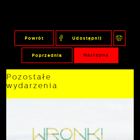
Powrót
Udostępnij
Poprzednia
Następna
Pozostałe
wydarzenia