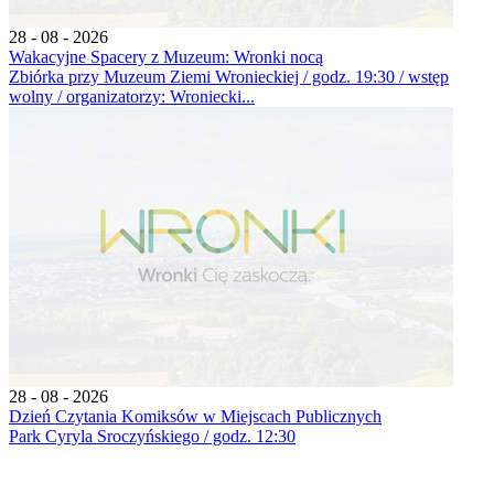
28 - 08 - 2026
Wakacyjne Spacery z Muzeum: Wronki nocą
Zbiórka przy Muzeum Ziemi Wronieckiej / godz. 19:30 / wstęp
wolny / organizatorzy: Wroniecki...
28 - 08 - 2026
Dzień Czytania Komiksów w Miejscach Publicznych
Park Cyryla Sroczyńskiego / godz. 12:30