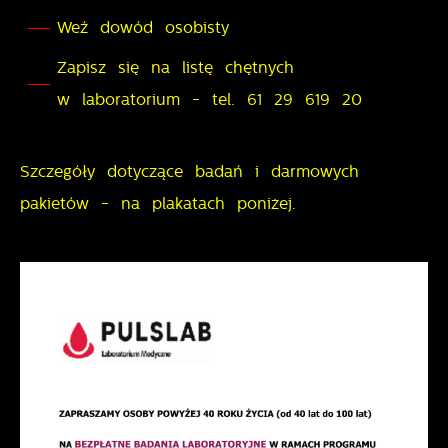
dostawców usług. Firmy te działają w charakterze
Weź dowód osobisty
pośredników prezentujących nasze treści w postaci
wiadomości, ofert, komunikatów mediów
Zapisz się na listę chętnych
społecznościowych.
w laboratorium - tel. 61 29 619 20
Szczegóły dotyczące badań i darmowych
pakietów - na plakatach poniżej.