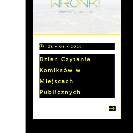
28 - 08 - 2026
Dzień Czytania
Komiksów w
Miejscach
Publicznych