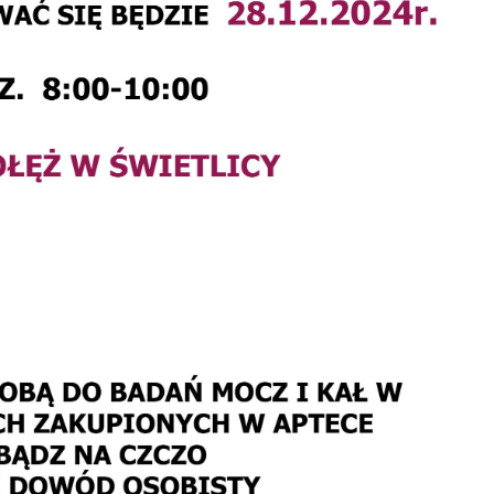
stawienia
zanujemy Twoją prywatność. Możesz zmienić ustawienia
ookies lub zaakceptować je wszystkie. W dowolnym momenci
ożesz dokonać zmiany swoich ustawień.
iezbędne