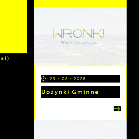
0
at)
29 - 08 - 2026
Dożynki Gminne