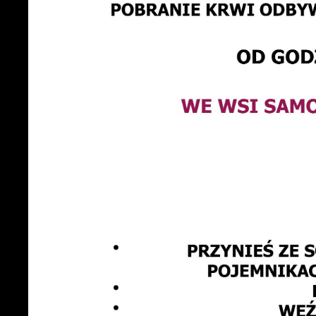
U
S
c
m
N