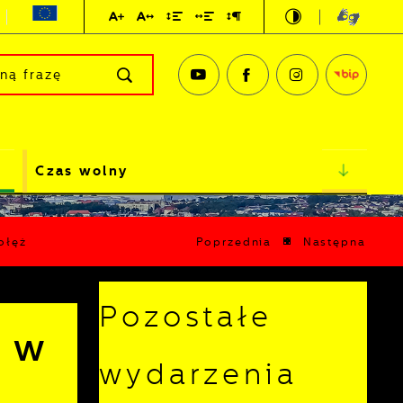
Czas wolny
ołęż
Poprzednia
Następna
Pozostałe
e w
wydarzenia