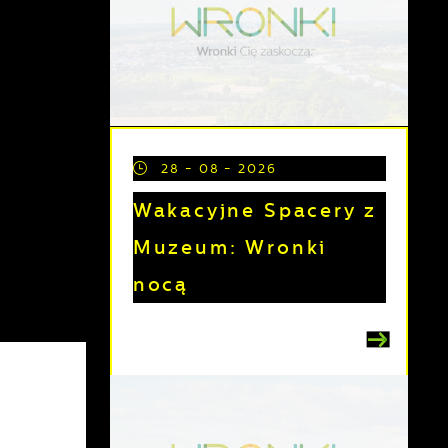
28 - 08 - 2026
Wakacyjne Spacery z
Muzeum: Wronki
nocą