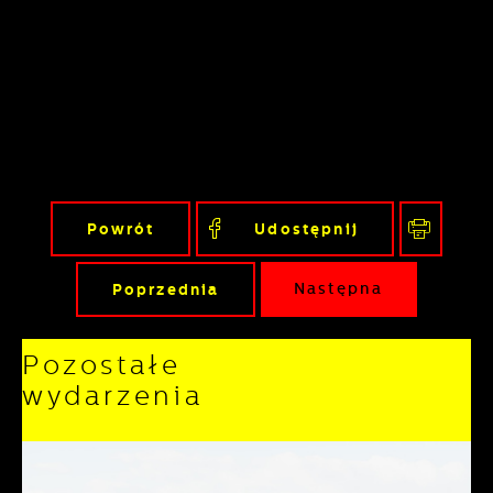
Powrót
Udostępnij
Poprzednia
Następna
Pozostałe
wydarzenia